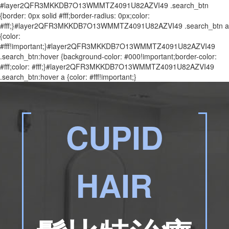
#layer2QFR3MKKDB7O13WMMTZ4091U82AZVI49 .search_btn
{border: 0px solid #fff;border-radius: 0px;color:
#fff;}#layer2QFR3MKKDB7O13WMMTZ4091U82AZVI49 .search_btn a
{color:
#fff!important;}#layer2QFR3MKKDB7O13WMMTZ4091U82AZVI49
.search_btn:hover {background-color: #000!important;border-color:
#fff;color: #fff;}#layer2QFR3MKKDB7O13WMMTZ4091U82AZVI49
.search_btn:hover a {color: #fff!important;}
CUPID
HAIR