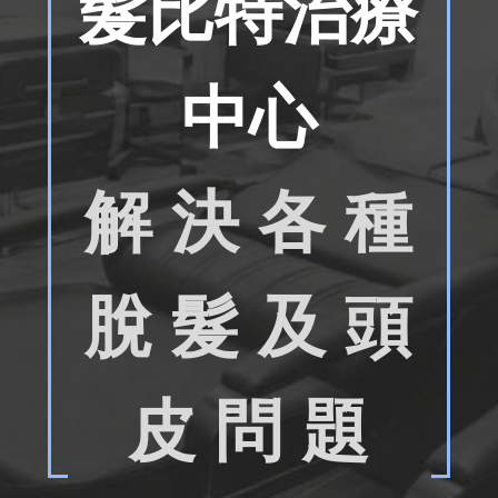
髮比特治療
中心
解 決 各 種
脫 髮 及 頭
皮 問 題